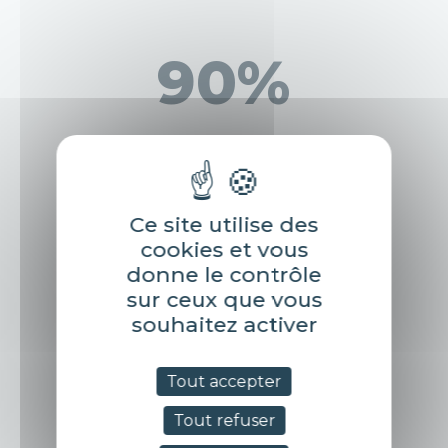
90
%
Des candidats identifiés et présélectionnés
correspondent aux critères initiaux
Ce site utilise des
cookies et vous
95
%
donne le contrôle
sur ceux que vous
souhaitez activer
Des candidats en « short-list » ayant eu une
proposition d’offre, l’ont acceptée
Tout accepter
Tout refuser