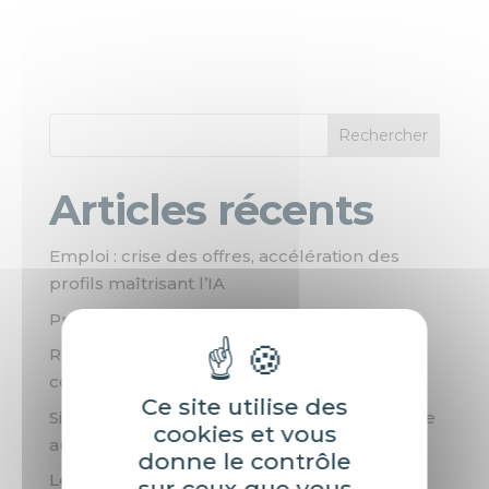
Rechercher
Articles récents
Emploi : crise des offres, accélération des
profils maîtrisant l’IA
Prévenir l’absentéisme en entreprise
Recruter les jeunes talents en 2026 : L’IA au
cœur de leurs attentes
Ce site utilise des
Six jours fériés : le coût caché du smartphone
cookies et vous
au travail
donne le contrôle
Les métiers en tension en 2025 !
sur ceux que vous